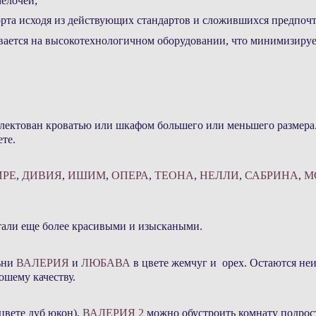
елочей;
орта исходя из действующих стандартов и сложившихся предпочт
вается на высокотехнологичном оборудовании, что минимизируе
лектован кроватью или шкафом большего или меньшего размера
те.
ИРЕ
,
ДИВИЯ
,
ИШИМ
,
ОПЕРА
,
ТЕОНА
,
НЕЛЛИ
,
САБРИНА
,
М
али еще более красивыми и изыскаными.
ьни
ВАЛЕРИЯ
и
ЛЮБАВА
в цвете жемчуг и орех. Остаются н
ошему качеству.
цвете дуб юкон),
ВАЛЕРИЯ 2
можно обустроить комнату подрост