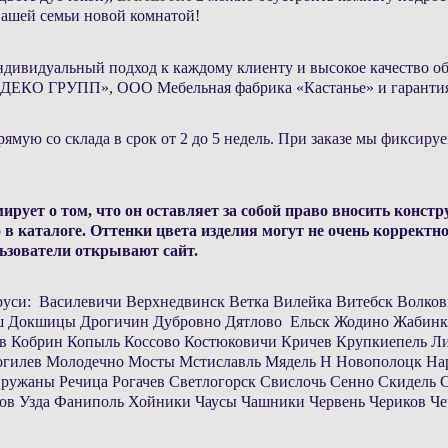
вашей семьи новой комнатой!
индивидуальный подход к каждому клиенту и высокое качество о
ДЕКО ГРУПП», ООО Мебельная фабрика «Кастанье» и гарантия
рямую со склада в срок от 2 до 5 недель. При заказе мы фиксиру
 о том, что он оставляет за собой право вносить констру
 каталоге. Оттенки цвета изделия могут не очень корректно 
льзователи открывают сайт.
ларуси: Василевичи Верхнедвинск Ветка Вилейка Витебск Волк
уш Докшицы Дрогичин Дубровно Дятлово Ельск Жодино Жабинк
в Кобрин Копыль Коссово Костюковичи Кричев Крупкиепель Л
гилев Молодечно Мосты Мстиславль Мядель Н Новополоцк На
ужаны Речица Рогачев Светлогорск Свислочь Сенно Скидель 
ов Узда Фаниполь Хойники Чаусы Чашники Червень Чериков Ч