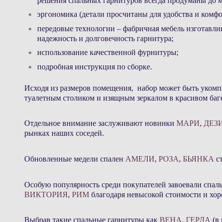
решения спальных гарнитуров всегда продуманы до м
эргономика (детали просчитаны для удобства и комф
передовые технологии – фабричная мебель изготавли
надежность и долговечность гарнитура;
использование качественной фурнитуры;
подробная инструкция по сборке.
Исходя из размеров помещения, набор может быть укомп
туалетным столиком и изящным зеркалом в красивом баге
Отдельное внимание заслуживают новинки
МАРИ
,
ДЕЗ
рынках наших соседей.
Обновленные медели спален
АМЕЛИ
,
РОЗА
,
БЬЯНКА
ст
Особую популярность среди покупателей завоевали спал
ВИКТОРИЯ
,
РИМ
благодаря невысокой стоимости и хор
Выбрав такие спальные гарнитуры как
ВЕНА
,
ГЕРДА
(в 