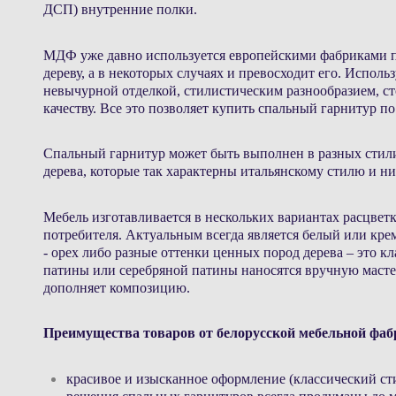
ДСП) внутренние полки.
МДФ уже давно используется европейскими фабриками при
дереву, а в некоторых случаях и превосходит его. Испол
невычурной отделкой, стилистическим разнообразием, сто
качеству. Все это позволяет купить спальный гарнитур п
Спальный гарнитур может быть выполнен в разных стилис
дерева, которые так характерны итальянскому стилю и н
Мебель изготавливается в нескольких вариантах расцве
потребителя. А
ктуальным всегда является белый или кре
- орех либо разные оттенки ценных пород дерева – это кл
патины или серебряной патины наносятся вручную мастер
дополняет композицию.
Преимущества товаров от белорусской мебельной фаб
красивое и изысканное оформление (классический ст