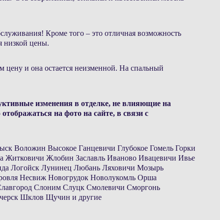
бслуживания! Кроме того – это отличная возможность
 низкой цены.
ем цену и она остается неизменной. На спальный
ктивные изменения в отделке, не влияющие на
отображаться на фото на сайте, в связи с
овыск Воложин Высокое Ганцевичи Глубокое Гомель Горки
а Житковичи Жлобин Заславль Иваново Ивацевичи Ивье
ида Логойск Лунинец Любань Ляховичи Мозырь
ровля Несвиж Новогрудок Новолукомль Орша
Славгород Слоним Слуцк Смолевичи Сморгонь
ечерск Шклов Щучин и другие