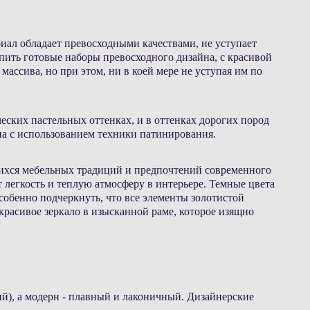
иал обладает превосходными качествами, не уступает
упить готовые наборы превосходного дизайна, с красивой
ассива, но при этом, ни в коей мере не уступая им по
еских пастельных оттенках, и в оттенках дорогих пород
она с использованием техники патинирования.
шихся мебельных традиций и предпочтений современного
легкость и теплую атмосферу в интерьере. Темные цвета
собенно подчеркнуть, что все элементы золотистой
расивое зеркало в изысканной раме, которое изящно
ий), а модерн - плавный и лаконичный. Дизайнерские