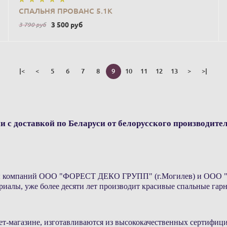
В КОРЗИНУ
СПАЛЬНЯ ПРОВАНС 5.1К
3 500
руб
3 790
руб
|<
<
5
6
7
8
9
10
11
12
13
>
>|
 с доставкой по Беларуси от белорусского производител
пы компаний ООО "ФОРЕСТ ДЕКО ГРУПП" (г.Могилев) и ООО "Ме
иалы, уже более десяти лет производит красивые спальные гарн
ет-магазине, изготавливаются из высококачественных сертифи