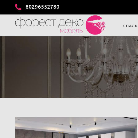
80296552780
СПАЛЬ