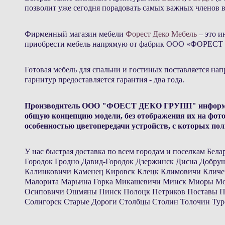
позволит уже сегодня порадовать самых важных членов 
Фирменный магазин мебели
Форест Деко Мебель
– это 
приобрести мебель напрямую от фабрик ООО «ФОРЕСТ 
Готовая мебель для спальни и гостиных поставляется нап
гарнитур предоставляется гарантия - два года.
Производитель ООО "ФОЕСТ ДЕКО ГРУПП" информирует
общую концепцию модели, без отображения их на фото в
особенностью цветопередачи устройств, с которых по
У нас быстрая доставка по всем городам и поселкам Бе
Городок Гродно Давид-Городок Дзержинск Дисна Добр
Калинковичи Каменец Кировск Клецк Климовичи Кличе
Малорита Марьина Горка Микашевичи Минск Миоры Мо
Осиповичи Ошмяны Пинск Полоцк Петриков Поставы Пр
Солигорск Старые Дороги Столбцы Столин Толочин Тур