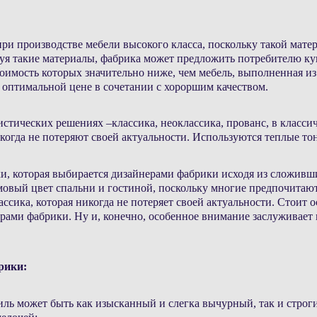
 производстве мебели высокого класса, поскольку такой матер
ьзуя такие материалы, фабрика может предложить потребителю к
имость которых значительно ниже, чем мебель, выполненная из м
о оптимальной цене в сочетании с хороршим качеством.
тических решениях –классика, неоклассика, прованс, в классич
икогда не потеряют своей актуальности. Используются теплые т
тки, которая выбирается дизайнерами фабрики исходя из сложив
мовый цвет спальни и гостиной, поскольку
многие предпочитают 
ассика, которая никогда не потеряет своей актуальности.
Стоит о
ами фабрики. Ну и, конечно, особенное внимание заслуживает к
рики:
иль может быть как изысканный и слегка вычурный, так и строг